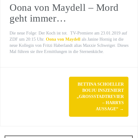
Oona von Maydell – Mord
WILSBERG – VATERFREUDEN
geht immer…
Der letzte Beat
Oona von Maydell
Die neue Folge: Der Koch ist tot. TV-Premiere am 23.01.2019 auf
ZDF um 20:15 Uhr.
Oona von Maydell
als Janine Hornig
ist die
Michael Rotschopf und Charlotte Puder
neue Kollegin von Fritzi Haberlandt alias Maxxie Schweiger. Dieses
Mal führen sie ihre Ermittlungen in die Sternenküche.
TV-Premiere
„Fritzie – Der Himmel muss warten“
Post
BETTINA SCHOELLER
navigation
BOUJU INSZENIERT
„GROSSSTADTREVIER –
HARRYS A
USSAGE“
→