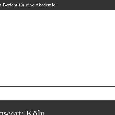
in Bericht für eine Akademie“
hopf
eschäfte“, Fernsehfilm der Woche
uf dem Dokumtarfilmfestival
ester Schauspieler“
him Król nominiert
ne Krug“
gwort:
Köln