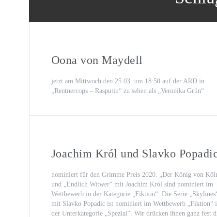
Oona von Maydell
Michael Rotschopf und Charlotte 
TV-Premiere
„Fritzie – Der Himmel muss warte
Oona von Maydell
jetzt am Mittwoch den 25.03. um 18:50 auf der ARD in
„Rentnercops – Rasputin“ zu sehen als „Veronika Grün“
Joachim Król und Slavko Popadi
nominiert für den Grimme Preis 2020. „Der König von Köl
und „Endlich Witwer“ mit Joachim Król sind nominiert im
Wettbewerb in der Kategorie „Fiktion“. Die Serie „Skylines
mit Slavko Popadic ist nominiert im Wettbewerb „Fiktion“ 
der Unterkategorie „Spezial“. Wir drücken ihnen ganz fest d