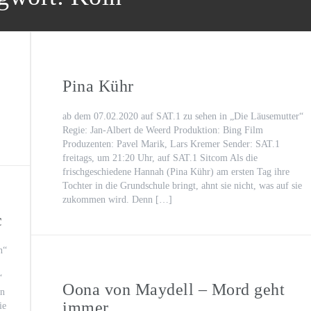
Puder
n“
Pina Kühr
ab dem 07.02.2020 auf SAT.1 zu sehen in „Die Läusemutter“
Regie: Jan-Albert de Weerd Produktion: Bing Film
Produzenten: Pavel Marik, Lars Kremer Sender: SAT.1
freitags, um 21:20 Uhr, auf SAT.1 Sitcom Als die
frischgeschiedene Hannah (Pina Kühr) am ersten Tag ihre
Tochter in die Grundschule bringt, ahnt sie nicht, was auf sie
zukommen wird. Denn […]
c
n“
“
Oona von Maydell – Mord geht
in
immer…
ie