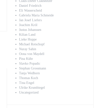
Claus-Dieter Clausnitzer
Daniel Friedrich
Eli Wasserscheid
Gabriela Maria Schmeide
Jan Josef Liefers
Joachim Król
Justus Johanssen
Kilian Land
Lieke Hoppe
Michael Rotschopf
Nuray Sahin
Oona von Maydell
Pina Kühr
Slavko Popadic
Stephan Grossmann
Tanja Wedhorn
Thomas Koch
Tina Engel
Ulrike Krumbiegel
Uncategorized