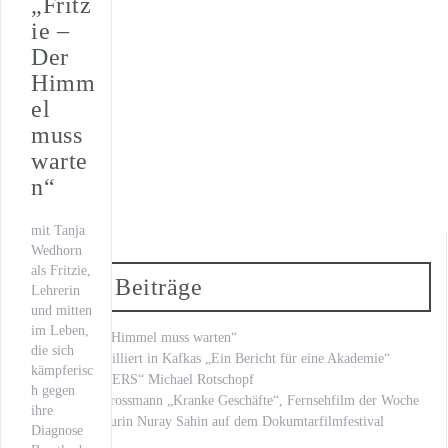
„Fritz
WILSBERG – VATERFREUDEN
ie –
Der
Der letzte Beat
Himm
Oona von Maydell
el
muss
Michael Rotschopf und Charlotte Puder
warte
TV-Premiere
n“
„Fritzie – Der Himmel muss warten“
mit Tanja
Wedhorn
als Fritzie,
Neueste Beiträge
Lehrerin
und mitten
im Leben,
„Fritzie – Der Himmel muss warten“
die sich
Kilian Land brilliert in Kafkas „Ein Bericht für eine Akademie“
kämpferisc
„LOVE LETTERS“ Michael Rotschopf
h gegen
mit Stephan Grossmann „Kranke Geschäfte“, Fernsehfilm der Woche
ihre
unsere Regisseurin Nuray Sahin auf dem Dokumtarfilmfestival
Diagnose