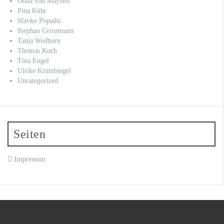
Oona von Maydell
Pina Kühr
Slavko Popadic
Stephan Grossmann
Tanja Wedhorn
Thomas Koch
Tina Engel
Ulrike Krumbiegel
Uncategorized
Seiten
Impressum