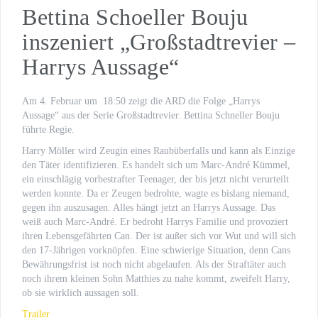
Bettina Schoeller Bouju
WILSBERG – VATERFREUDEN
inszeniert „Großstadtrevier –
Der letzte Beat
Harrys Aussage“
Oona von Maydell
Michael Rotschopf und Charlotte Puder
Am 4. Februar um 18:50 zeigt die ARD die Folge „Harrys
Aussage“ aus der Serie Großstadtrevier. Bettina Schneller Bouju
TV-Premiere
führte Regie.
„Fritzie – Der Himmel muss warten“
Harry Möller wird Zeugin eines Raubüberfalls und kann als Einzige
den Täter identifizieren. Es handelt sich um Marc-André Kümmel,
ein einschlägig vorbestrafter Teenager, der bis jetzt nicht verurteilt
werden konnte. Da er Zeugen bedrohte, wagte es bislang niemand,
gegen ihn auszusagen. Alles hängt jetzt an Harrys Aussage. Das
weiß auch Marc-André. Er bedroht Harrys Familie und provoziert
ihren Lebensgefährten Can. Der ist außer sich vor Wut und will sich
den 17-Jährigen vorknöpfen. Eine schwierige Situation, denn Cans
Bewährungsfrist ist noch nicht abgelaufen. Als der Straftäter auch
noch ihrem kleinen Sohn Matthies zu nahe kommt, zweifelt Harry,
ob sie wirklich aussagen soll.
Trailer