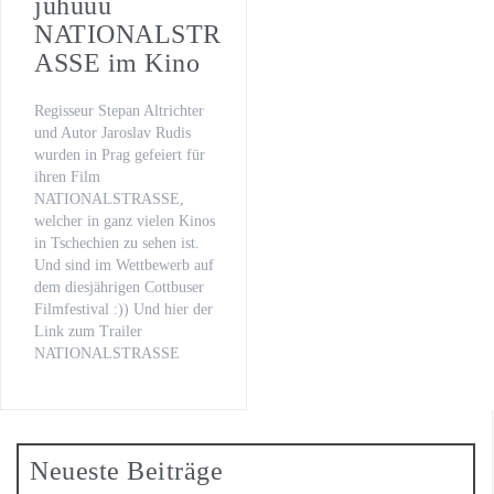
juhuuu
WILSBERG – VATERFREUDEN
NATIONALSTR
ASSE im Kino
Der letzte Beat
Oona von Maydell
Regisseur Stepan Altrichter
und Autor Jaroslav Rudis
Michael Rotschopf und Charlotte Puder
wurden in Prag gefeiert für
ihren Film
TV-Premiere
NATIONALSTRASSE,
welcher in ganz vielen Kinos
„Fritzie – Der Himmel muss warten“
in Tschechien zu sehen ist.
Und sind im Wettbewerb auf
dem diesjährigen Cottbuser
Filmfestival :)) Und hier der
Link zum Trailer
NATIONALSTRASSE
Neueste Beiträge