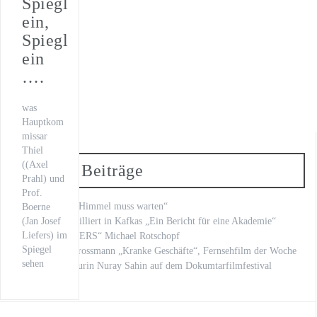
Spiegl
WILSBERG – VATERFREUDEN
ein,
Spiegl
Der letzte Beat
ein
Oona von Maydell
….
Michael Rotschopf und Charlotte Puder
was
Hauptkom
TV-Premiere
missar
„Fritzie – Der Himmel muss warten“
Thiel
((Axel
Neueste Beiträge
Prahl) und
Prof.
„Fritzie – Der Himmel muss warten“
Boerne
Kilian Land brilliert in Kafkas „Ein Bericht für eine Akademie“
(Jan Josef
Liefers) im
„LOVE LETTERS“ Michael Rotschopf
Spiegel
mit Stephan Grossmann „Kranke Geschäfte“, Fernsehfilm der Woche
sehen
unsere Regisseurin Nuray Sahin auf dem Dokumtarfilmfestival