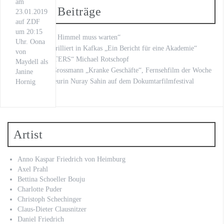
am
Neueste Beiträge
23.01.2019
auf ZDF
um 20:15
„Fritzie – Der Himmel muss warten“
Uhr. Oona
Kilian Land brilliert in Kafkas „Ein Bericht für eine Akademie“
von
„LOVE LETTERS“ Michael Rotschopf
Maydell als
mit Stephan Grossmann „Kranke Geschäfte“, Fernsehfilm der Woche
Janine
unsere Regisseurin Nuray Sahin auf dem Dokumtarfilmfestival
Hornig
Artist
Anno Kaspar Friedrich von Heimburg
Axel Prahl
Bettina Schoeller Bouju
Charlotte Puder
Christoph Schechinger
Claus-Dieter Clausnitzer
Daniel Friedrich