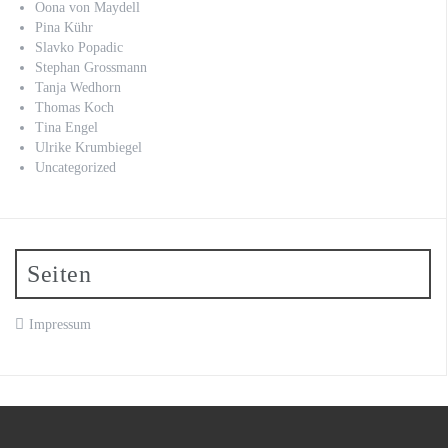
Oona von Maydell
Pina Kühr
Slavko Popadic
Stephan Grossmann
Tanja Wedhorn
Thomas Koch
Tina Engel
Ulrike Krumbiegel
Uncategorized
Seiten
Impressum