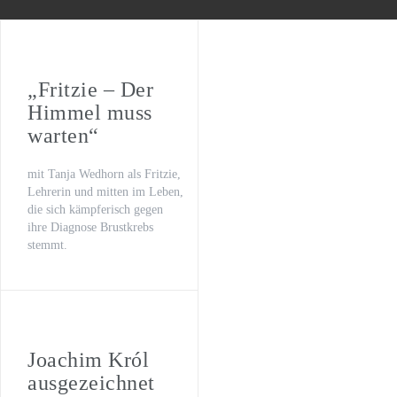
WILSBERG – VATERFREUDEN
Der letzte Beat
Oona von Maydell
„Fritzie – Der
Himmel muss
Michael Rotschopf und Charlotte Puder
warten“
TV-Premiere
mit Tanja Wedhorn als Fritzie,
„Fritzie – Der Himmel muss warten“
Lehrerin und mitten im Leben,
die sich kämpferisch gegen
ihre Diagnose Brustkrebs
stemmt.
Joachim Król
ausgezeichnet