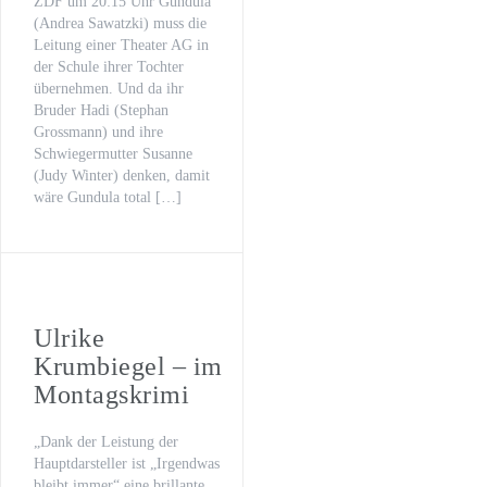
ZDF um 20:15 Uhr Gundula
(Andrea Sawatzki) muss die
Leitung einer Theater AG in
der Schule ihrer Tochter
übernehmen. Und da ihr
Bruder Hadi (Stephan
Grossmann) und ihre
Schwiegermutter Susanne
(Judy Winter) denken, damit
wäre Gundula total […]
Ulrike
Krumbiegel – im
Montagskrimi
„Dank der Leistung der
Hauptdarsteller ist „Irgendwas
bleibt immer“ eine brillante