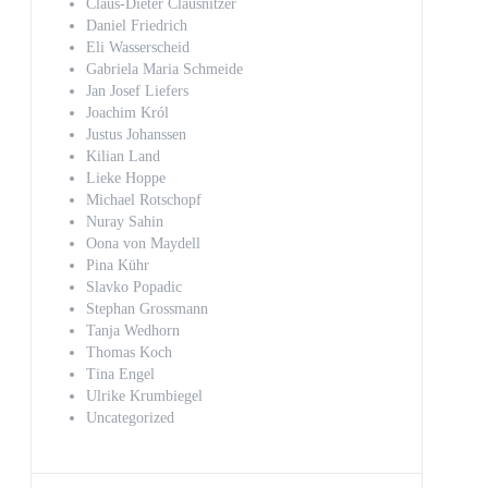
Claus-Dieter Clausnitzer
Daniel Friedrich
Eli Wasserscheid
Gabriela Maria Schmeide
Jan Josef Liefers
Joachim Król
Justus Johanssen
Kilian Land
Lieke Hoppe
Michael Rotschopf
Nuray Sahin
Oona von Maydell
Pina Kühr
Slavko Popadic
Stephan Grossmann
Tanja Wedhorn
Thomas Koch
Tina Engel
Ulrike Krumbiegel
Uncategorized