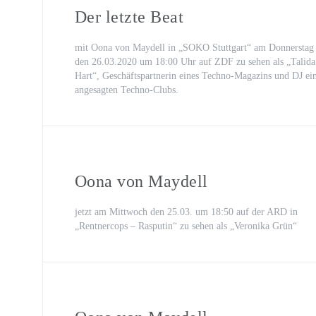
Oona von Maydell
Der letzte Beat
Michael Rotschopf und Charlotte 
mit Oona von Maydell in „SOKO Stuttgart“ am Donnerstag
TV-Premiere
den 26.03.2020 um 18:00 Uhr auf ZDF zu sehen als „Talida
Hart“, Geschäftspartnerin eines Techno-Magazins und DJ ei
„Fritzie – Der Himmel muss warte
angesagten Techno-Clubs.
Oona von Maydell
jetzt am Mittwoch den 25.03. um 18:50 auf der ARD in
„Rentnercops – Rasputin“ zu sehen als „Veronika Grün“