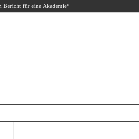
in Bericht für eine Akademie“
hopf
eschäfte“, Fernsehfilm der Woche
uf dem Dokumtarfilmfestival
ester Schauspieler“
him Król nominiert
ne Krug“