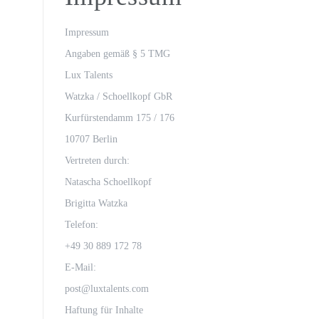
Oona von Maydell
Michael Rotschopf und Charlotte 
Impressum
Angaben gemäß § 5 TMG
TV-Premiere
Lux Talents
„Fritzie – Der Himmel muss warte
Watzka / Schoellkopf GbR
Kurfürstendamm 175 / 176
10707 Berlin
Vertreten durch:
Natascha Schoellkopf
Brigitta Watzka
Telefon:
+49 30 889 172 78
E-Mail:
post@luxtalents.com
Haftung für Inhalte