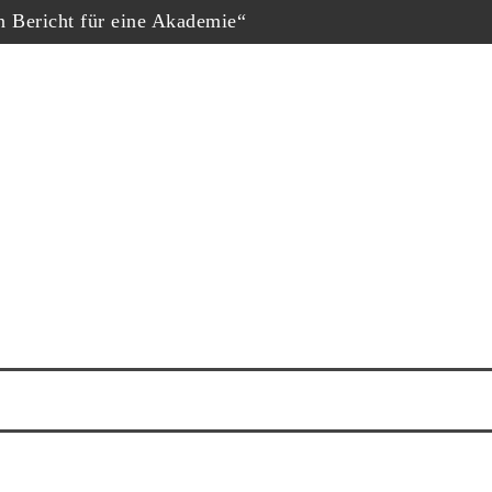
in Bericht für eine Akademie“
hopf
eschäfte“, Fernsehfilm der Woche
uf dem Dokumtarfilmfestival
ester Schauspieler“
him Król nominiert
ne Krug“