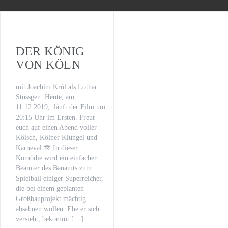
WILSBERG – VATERFREUDEN
Der letzte Beat
Oona von Maydell
DER KÖNIG
VON KÖLN
Michael Rotschopf und Charlotte Puder
mit Joachim Król als Lothar
TV-Premiere
Stüssgen. Heute, am
11.12.2019, läuft der Film um
„Fritzie – Der Himmel muss warten“
20:15 Uhr im Ersten. Freut
euch auf einen Abend voller
Kölsch, Kölner Klüngel und
Karneval 🎊 In dieser
Komödie wird ein einfacher
Beamter des Bauamts zum
Spielball einiger Superreicher,
die bei einem geplanten
Großbauprojekt mächtig
absahnen wollen. Ehe er sich
versieht, bekommt […]