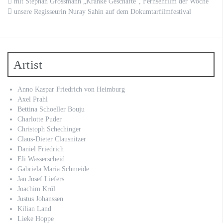
mit Stephan Grossmann „Kranke Geschäfte“, Fernsehfilm der Woche
unsere Regisseurin Nuray Sahin auf dem Dokumtarfilmfestival
Artist
Anno Kaspar Friedrich von Heimburg
Axel Prahl
Bettina Schoeller Bouju
Charlotte Puder
Christoph Schechinger
Claus-Dieter Clausnitzer
Daniel Friedrich
Eli Wasserscheid
Gabriela Maria Schmeide
Jan Josef Liefers
Joachim Król
Justus Johanssen
Kilian Land
Lieke Hoppe