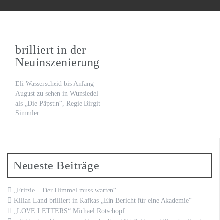
WILSBERG – VATERFREUDEN
Der letzte Beat
Oona von Maydell
brilliert in der
Neuinszenierung
Michael Rotschopf und Charlotte Puder
Eli Wasserscheid bis Anfang
TV-Premiere
August zu sehen in Wunsiedel
als „Die Päpstin“, Regie Birgit
„Fritzie – Der Himmel muss warten“
Simmler
Neueste Beiträge
„Fritzie – Der Himmel muss warten“
Kilian Land brilliert in Kafkas „Ein Bericht für eine Akademie“
„LOVE LETTERS“ Michael Rotschopf