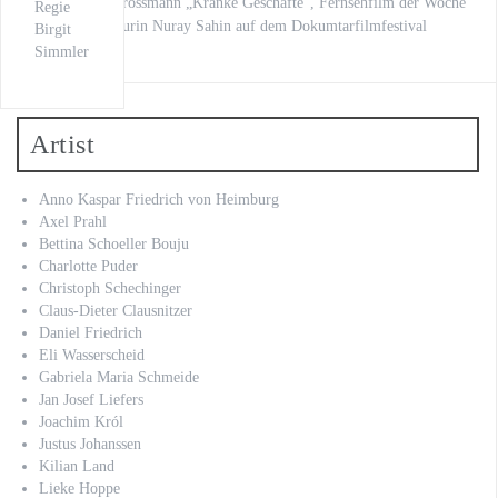
mit Stephan Grossmann „Kranke Geschäfte“, Fernsehfilm der Woche
Regie
unsere Regisseurin Nuray Sahin auf dem Dokumtarfilmfestival
Birgit
Simmler
Artist
Anno Kaspar Friedrich von Heimburg
Axel Prahl
Bettina Schoeller Bouju
Charlotte Puder
Christoph Schechinger
Claus-Dieter Clausnitzer
Daniel Friedrich
Eli Wasserscheid
Gabriela Maria Schmeide
Jan Josef Liefers
Joachim Król
Justus Johanssen
Kilian Land
Lieke Hoppe