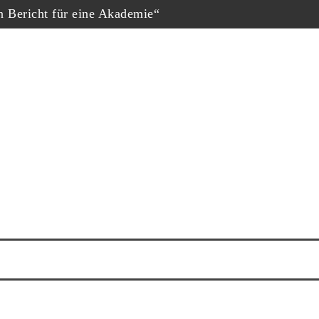
in Bericht für eine Akademie“
hopf
eschäfte“, Fernsehfilm der Woche
uf dem Dokumtarfilmfestival
ester Schauspieler“
him Król nominiert
ne Krug“