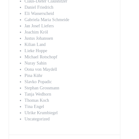
Claus-Dieter Clausnitzer
Daniel Friedrich
Eli Wasserscheid
Gabriela Maria Schmeide
Jan Josef Liefers
Joachim Król
Justus Johanssen
Kilian Land
Lieke Hoppe
Michael Rotschopf
Nuray Sahin
Oona von Maydell
Pina Kühr
Slavko Popadic
Stephan Grossmann
Tanja Wedhorn
Thomas Koch
Tina Engel
Ulrike Krumbiegel
Uncategorized