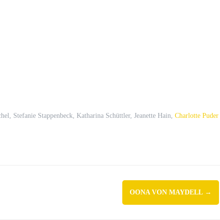
Puder
n“
hel, Stefanie Stappenbeck, Katharina Schüttler, Jeanette Hain,
Charlotte Puder
OONA VON MAYDELL
→