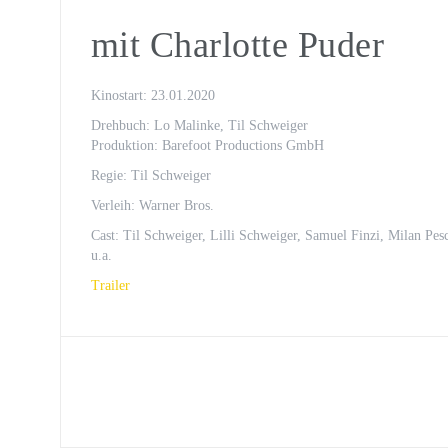
Oona von Maydell
mit Charlotte Puder
Michael Rotschopf und Charlotte 
TV-Premiere
Kinostart: 23.01.2020
„Fritzie – Der Himmel muss warte
Drehbuch: Lo Malinke, Til Schweiger
Produktion: Barefoot Productions GmbH
Regie: Til Schweiger
Verleih: Warner Bros.
Cast: Til Schweiger, Lilli Schweiger, Samuel Finzi, Milan Pesc
u.a.
Trailer
Post
navigation