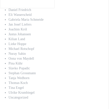
Christoph Schechinger
Claus-Dieter Clausnitzer
Daniel Friedrich
Eli Wasserscheid
Gabriela Maria Schmeide
Jan Josef Liefers
Joachim Król
Justus Johanssen
Kilian Land
Lieke Hoppe
Michael Rotschopf
Nuray Sahin
Oona von Maydell
Pina Kühr
Slavko Popadic
Stephan Grossmann
Tanja Wedhorn
Thomas Koch
Tina Engel
Ulrike Krumbiegel
Uncategorized