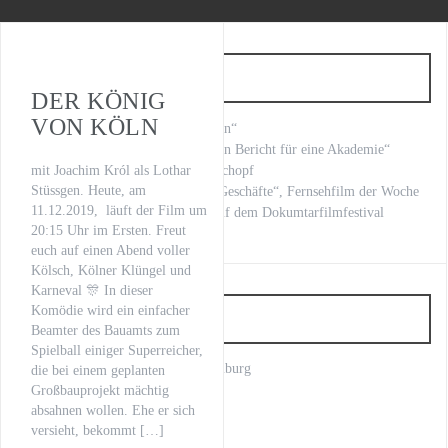
WILSBERG – VATERFREUDEN
Der letzte Beat
Neueste Beiträge
Oona von Maydell
DER KÖNIG
VON KÖLN
„Fritzie – Der Himmel muss warten“
Michael Rotschopf und Charlotte Puder
Kilian Land brilliert in Kafkas „Ein Bericht für eine Akademie“
„LOVE LETTERS“ Michael Rotschopf
mit Joachim Król als Lothar
TV-Premiere
Stüssgen. Heute, am
mit Stephan Grossmann „Kranke Geschäfte“, Fernsehfilm der Woche
11.12.2019, läuft der Film um
„Fritzie – Der Himmel muss warten“
unsere Regisseurin Nuray Sahin auf dem Dokumtarfilmfestival
20:15 Uhr im Ersten. Freut
euch auf einen Abend voller
Kölsch, Kölner Klüngel und
Karneval 🎊 In dieser
Komödie wird ein einfacher
Artist
Beamter des Bauamts zum
Spielball einiger Superreicher,
Anno Kaspar Friedrich von Heimburg
die bei einem geplanten
Axel Prahl
Großbauprojekt mächtig
Bettina Schoeller Bouju
absahnen wollen. Ehe er sich
Charlotte Puder
versieht, bekommt […]