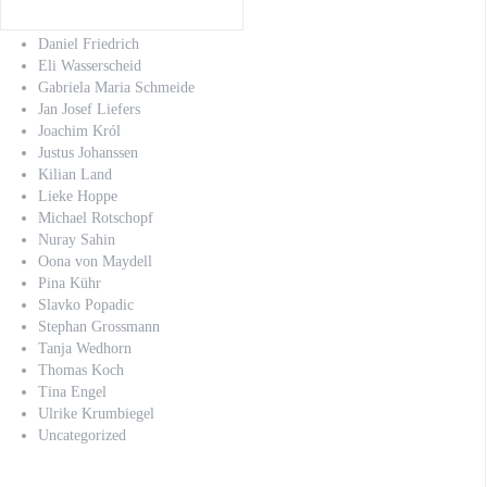
Christoph Schechinger
Claus-Dieter Clausnitzer
Daniel Friedrich
Eli Wasserscheid
Gabriela Maria Schmeide
Jan Josef Liefers
Joachim Król
Justus Johanssen
Kilian Land
Lieke Hoppe
Michael Rotschopf
Nuray Sahin
Oona von Maydell
Pina Kühr
Slavko Popadic
Stephan Grossmann
Tanja Wedhorn
Thomas Koch
Tina Engel
Ulrike Krumbiegel
Uncategorized