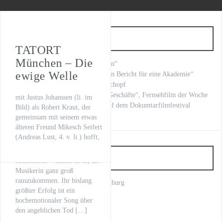
WILSBERG – VATERFREUDEN
Der letzte Beat
Neueste Beiträge
Oona von Maydell
Axel Prahl in
TATORT
München – Die
„Fritzie – Der Himmel muss warten“
Michael Rotschopf und Charlotte Puder
„Nur mir Dir zusammen“
ewige Welle
Kilian Land brilliert in Kafkas „Ein Bericht für eine Akademie“
Regie: Stefan Bühling
„LOVE LETTERS“ Michael Rotschopf
TV-Premiere
Produktion: Wiedermann &
mit Stephan Grossmann „Kranke Geschäfte“, Fernsehfilm der Woche
mit Justus Johanssen (li. im
Berg Redaktion: Carolin
„Fritzie – Der Himmel muss warten“
unsere Regisseurin Nuray Sahin auf dem Dokumtarfilmfestival
Bild) als Robert Kraut, der
Haasis Sender: ARD TV-
gemeinsam mit seinem etwas
Premiere: 25.01.2020, um
älteren Freund Mikesch Seifert
20:15 Uhr Für Juli (Vanessa
(Andreas Lust, 4. v. li.) hofft,
Mai) dreht sich ihr ganzes
Leben um Musik und ihr
Artist
sehnlichster Wunsch ist es, als
Musikerin ganz groß
rauszukommen. Ihr bislang
Anno Kaspar Friedrich von Heimburg
größter Erfolg ist ein
Axel Prahl
hochemotionaler Song über
Bettina Schoeller Bouju
den angeblichen Tod […]
Charlotte Puder