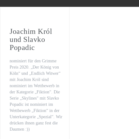
WILSBERG – VATERFREUDEN
Der letzte Beat
Oona von Maydell
Joachim Król
und Slavko
Michael Rotschopf und Charlotte Puder
Popadic
TV-Premiere
nominiert für den Grimme
„Fritzie – Der Himmel muss warten“
Preis 2020. „Der König von
Köln“ und „Endlich Witwer“
mit Joachim Król sind
nominiert im Wettbewerb in
der Kategorie „Fiktion“. Die
Serie „Skylines“ mit Slavko
Popadic ist nominiert im
Wettbewerb „Fiktion“ in der
Unterkategorie „Spezial“. Wir
drücken ihnen ganz fest die
Daumen :))