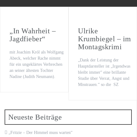
WILSBERG – VATERFREUDEN
Der letzte Beat
Oona von Maydell
„In Wahrheit –
Ulrike
Jagdfieber“
Krumbiegel – im
Michael Rotschopf und Charlotte Puder
Montagskrimi
mit Joachim Król als Wolfgang
TV-Premiere
Abeck, welcher Rache nimmt
„Dank der Leistung der
für ein ungeklärtes Verbrechen
„Fritzie – Der Himmel muss warten“
Hauptdarsteller ist „Irgendwas
an seiner ältesten Tochter
bleibt immer“ eine brillante
Nadine (Judith Neumann).
Studie über Verrat, Angst und
Misstrauen.“ so die SZ
Neueste Beiträge
„Fritzie – Der Himmel muss warten“