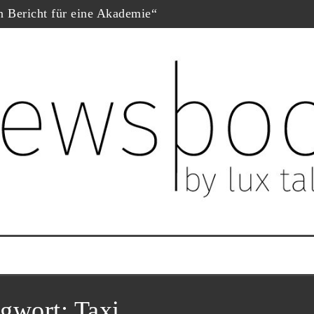
in Bericht für eine Akademie“
hopf
eschäfte“, Fernsehfilm der Woche
uf dem Dokumtarfilmfestival
ester Schauspieler“
him Król nominiert
ne Krug“
agwort:
Taxi