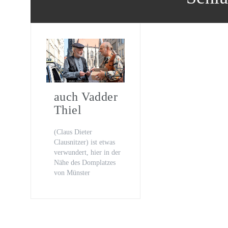
Oona von Maydell
Michael Rotschopf und Charlotte 
TV-Premiere
„Fritzie – Der Himmel muss warte
auch Vadder
Thiel
(Claus Dieter
Clausnitzer) ist etwas
verwundert, hier in der
Nähe des Domplatzes
von Münster