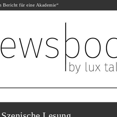
in Bericht für eine Akademie“
hopf
eschäfte“, Fernsehfilm der Woche
uf dem Dokumtarfilmfestival
ester Schauspieler“
him Król nominiert
ne Krug“
:
Szenische Lesung