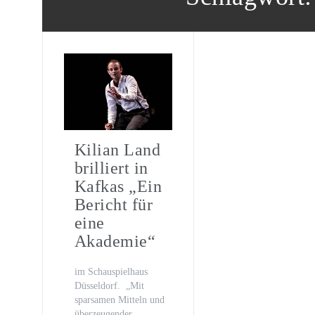
Oona von Maydell
Michael Rotschopf und Charlotte 
TV-Premiere
„Fritzie – Der Himmel muss warte
Kilian Land
brilliert in
Kafkas „Ein
Bericht für
eine
Akademie“
im Schauspielhaus
Düsseldorf. „Mit
sparsamen Mitteln und
überzeugender