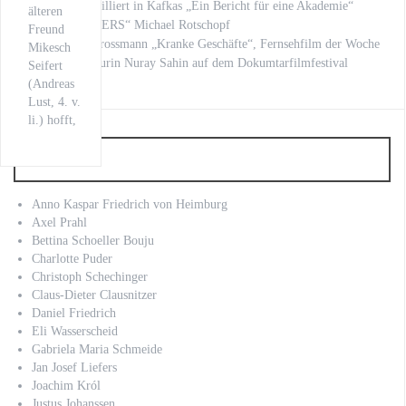
Kilian Land brilliert in Kafkas „Ein Bericht für eine Akademie“
älteren
„LOVE LETTERS“ Michael Rotschopf
Freund
mit Stephan Grossmann „Kranke Geschäfte“, Fernsehfilm der Woche
Mikesch
unsere Regisseurin Nuray Sahin auf dem Dokumtarfilmfestival
Seifert
(Andreas
Lust, 4. v.
li.) hofft,
Artist
Anno Kaspar Friedrich von Heimburg
Axel Prahl
Bettina Schoeller Bouju
Charlotte Puder
Christoph Schechinger
Claus-Dieter Clausnitzer
Daniel Friedrich
Eli Wasserscheid
Gabriela Maria Schmeide
Jan Josef Liefers
Joachim Król
Justus Johanssen