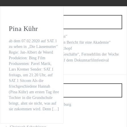
WILSBERG – VATERFREUDEN
Der letzte Beat
Neueste Beiträge
Oona von Maydell
Pina Kühr
„Fritzie – Der Himmel muss warten“
Michael Rotschopf und Charlotte Puder
ab dem 07.02.2020 auf SAT.1
Kilian Land brilliert in Kafkas „Ein Bericht für eine Akademie“
zu sehen in „Die Läusemutter“
„LOVE LETTERS“ Michael Rotschopf
TV-Premiere
Regie: Jan-Albert de Weerd
mit Stephan Grossmann „Kranke Geschäfte“, Fernsehfilm der Woche
Produktion: Bing Film
„Fritzie – Der Himmel muss warten“
unsere Regisseurin Nuray Sahin auf dem Dokumtarfilmfestival
Produzenten: Pavel Marik,
Lars Kremer Sender: SAT.1
freitags, um 21:20 Uhr, auf
SAT.1 Sitcom Als die
frischgeschiedene Hannah
Artist
(Pina Kühr) am ersten Tag ihre
Tochter in die Grundschule
bringt, ahnt sie nicht, was auf
Anno Kaspar Friedrich von Heimburg
sie zukommen wird. Denn […]
Axel Prahl
Bettina Schoeller Bouju
Charlotte Puder