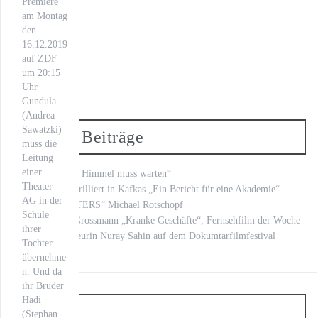
Premiere
am Montag
den
16.12.2019
auf ZDF
um 20:15
Uhr
Gundula
(Andrea
Sawatzki)
Neueste Beiträge
muss die
Leitung
einer
„Fritzie – Der Himmel muss warten“
Theater
Kilian Land brilliert in Kafkas „Ein Bericht für eine Akademie“
AG in der
„LOVE LETTERS“ Michael Rotschopf
Schule
mit Stephan Grossmann „Kranke Geschäfte“, Fernsehfilm der Woche
ihrer
unsere Regisseurin Nuray Sahin auf dem Dokumtarfilmfestival
Tochter
übernehme
n. Und da
ihr Bruder
Hadi
Artist
(Stephan