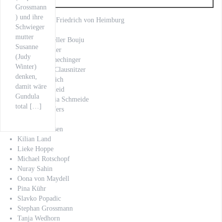
Grossmann
) und ihre
Anno Kaspar Friedrich von Heimburg
Schwieger
Axel Prahl
mutter
Bettina Schoeller Bouju
Susanne
Charlotte Puder
(Judy
Christoph Schechinger
Winter)
Claus-Dieter Clausnitzer
denken,
Daniel Friedrich
damit wäre
Eli Wasserscheid
Gundula
Gabriela Maria Schmeide
total […]
Jan Josef Liefers
Joachim Król
Justus Johanssen
Kilian Land
Lieke Hoppe
Michael Rotschopf
Nuray Sahin
Oona von Maydell
Pina Kühr
Slavko Popadic
Stephan Grossmann
Tanja Wedhorn