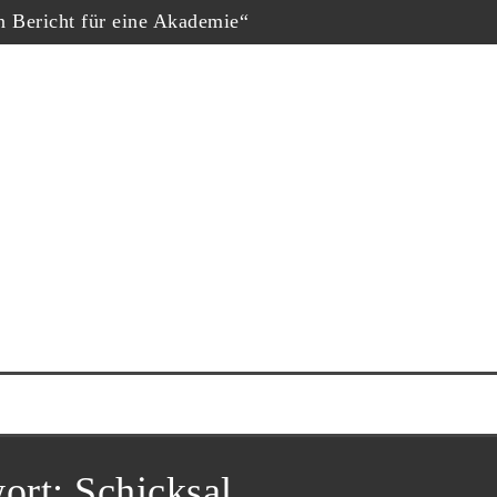
in Bericht für eine Akademie“
hopf
eschäfte“, Fernsehfilm der Woche
uf dem Dokumtarfilmfestival
ester Schauspieler“
him Król nominiert
ne Krug“
ort:
Schicksal