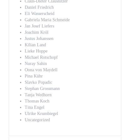
Claus-Dieter Clausnitzer
Daniel Friedrich
Eli Wasserscheid
Gabriela Maria Schmeide
Jan Josef Liefers
Joachim Król
Justus Johanssen
Kilian Land
Lieke Hoppe
Michael Rotschopf
Nuray Sahin
Oona von Maydell
Pina Kühr
Slavko Popadic
Stephan Grossmann
Tanja Wedhorn
Thomas Koch
Tina Engel
Ulrike Krumbiegel
Uncategorized