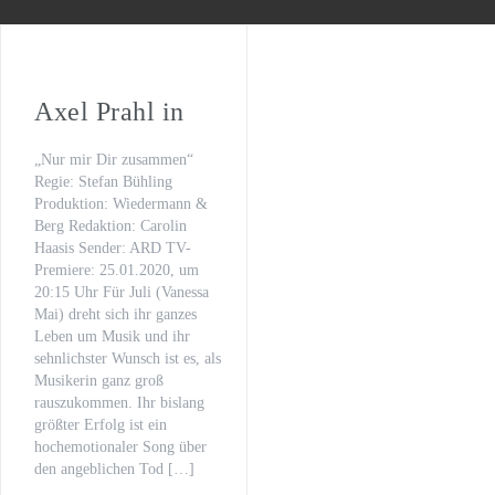
WILSBERG – VATERFREUDEN
Der letzte Beat
Oona von Maydell
Axel Prahl in
Michael Rotschopf und Charlotte Puder
„Nur mir Dir zusammen“
Regie: Stefan Bühling
TV-Premiere
Produktion: Wiedermann &
Berg Redaktion: Carolin
„Fritzie – Der Himmel muss warten“
Haasis Sender: ARD TV-
Premiere: 25.01.2020, um
20:15 Uhr Für Juli (Vanessa
Mai) dreht sich ihr ganzes
Leben um Musik und ihr
sehnlichster Wunsch ist es, als
Musikerin ganz groß
rauszukommen. Ihr bislang
größter Erfolg ist ein
hochemotionaler Song über
den angeblichen Tod […]