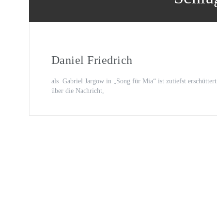
Oona von Maydell
Michael Rotschopf und Charlotte 
TV-Premiere
„Fritzie – Der Himmel muss warte
Daniel Friedrich
als Gabriel Jargow in „Song für Mia“ ist zutiefst erschüttert
über die Nachricht,