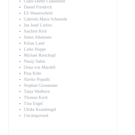
Claus-Dieter Clausnitzer
Daniel Friedrich
Eli Wasserscheid
Gabriela Maria Schmeide
Jan Josef Liefers
Joachim Król
Justus Johanssen
Kilian Land
Lieke Hoppe
Michael Rotschopf
Nuray Sahin
Oona von Maydell
Pina Kühr
Slavko Popadic
Stephan Grossmann
Tanja Wedhorn
Thomas Koch
Tina Engel
Ulrike Krumbiegel
Uncategorized