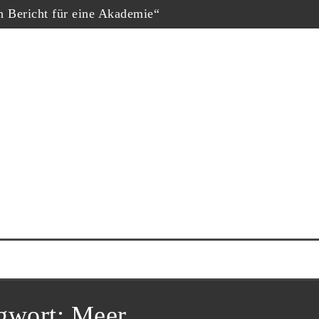
in Bericht für eine Akademie“
hopf
eschäfte“, Fernsehfilm der Woche
uf dem Dokumtarfilmfestival
ester Schauspieler“
him Król nominiert
ne Krug“
gwort:
Meer