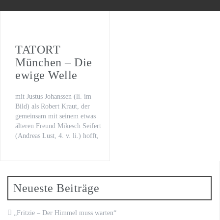
WILSBERG – VATERFREUDEN
Der letzte Beat
Oona von Maydell
TATORT
München – Die
Michael Rotschopf und Charlotte Puder
ewige Welle
TV-Premiere
mit Justus Johanssen (li. im
„Fritzie – Der Himmel muss warten“
Bild) als Robert Kraut, der
gemeinsam mit seinem etwas
älteren Freund Mikesch Seifert
(Andreas Lust, 4. v. li.) hofft,
Neueste Beiträge
„Fritzie – Der Himmel muss warten“