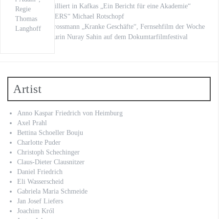
Kilian Land brilliert in Kafkas „Ein Bericht für eine Akademie“
Regie
„LOVE LETTERS“ Michael Rotschopf
Thomas
mit Stephan Grossmann „Kranke Geschäfte“, Fernsehfilm der Woche
Langhoff
unsere Regisseurin Nuray Sahin auf dem Dokumtarfilmfestival
Artist
Anno Kaspar Friedrich von Heimburg
Axel Prahl
Bettina Schoeller Bouju
Charlotte Puder
Christoph Schechinger
Claus-Dieter Clausnitzer
Daniel Friedrich
Eli Wasserscheid
Gabriela Maria Schmeide
Jan Josef Liefers
Joachim Król