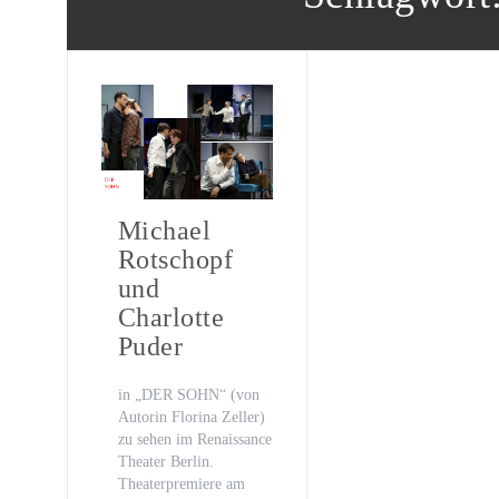
Oona von Maydell
Michael Rotschopf und Charlotte 
TV-Premiere
„Fritzie – Der Himmel muss warte
Michael
Rotschopf
und
Charlotte
Puder
in „DER SOHN“ (von
Autorin Florina Zeller)
zu sehen im Renaissance
Theater Berlin.
Theaterpremiere am