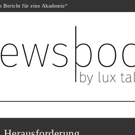
in Bericht für eine Akademie“
hopf
eschäfte“, Fernsehfilm der Woche
uf dem Dokumtarfilmfestival
ester Schauspieler“
him Król nominiert
ne Krug“
:
Herausforderung