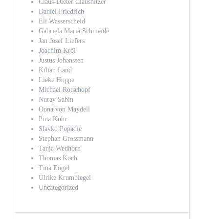
Claus-Dieter Clausnitzer
Daniel Friedrich
Eli Wasserscheid
Gabriela Maria Schmeide
Jan Josef Liefers
Joachim Król
Justus Johanssen
Kilian Land
Lieke Hoppe
Michael Rotschopf
Nuray Sahin
Oona von Maydell
Pina Kühr
Slavko Popadic
Stephan Grossmann
Tanja Wedhorn
Thomas Koch
Tina Engel
Ulrike Krumbiegel
Uncategorized