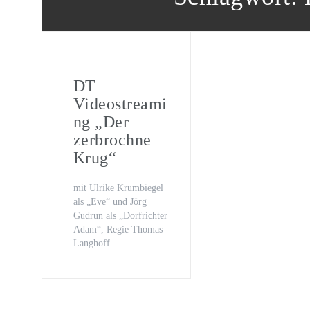
Oona von Maydell
Michael Rotschopf und Charlotte 
TV-Premiere
„Fritzie – Der Himmel muss warte
DT
Videostreami
ng „Der
zerbrochne
Krug“
mit Ulrike Krumbiegel
als „Eve“ und Jörg
Gudrun als „Dorfrichter
Adam“, Regie Thomas
Langhoff