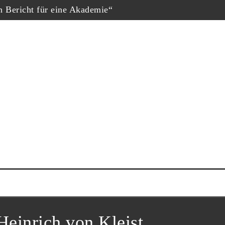
in Bericht für eine Akademie“
hopf
eschäfte“, Fernsehfilm der Woche
uf dem Dokumtarfilmfestival
ester Schauspieler“
him Król nominiert
ne Krug“
Heinrich von Kleist