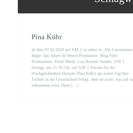
Oona von Maydell
Michael Rotschopf und Charlotte 
TV-Premiere
„Fritzie – Der Himmel muss warte
Pina Kühr
ab dem 07.02.2020 auf SAT.1 zu sehen in „Die Läusemutter
Regie: Jan-Albert de Weerd Produktion: Bing Film
Produzenten: Pavel Marik, Lars Kremer Sender: SAT.1
freitags, um 21:20 Uhr, auf SAT.1 Sitcom Als die
frischgeschiedene Hannah (Pina Kühr) am ersten Tag ihre
Tochter in die Grundschule bringt, ahnt sie nicht, was auf si
zukommen wird. Denn […]