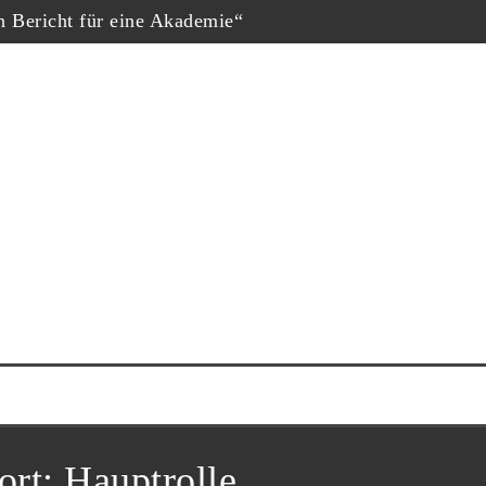
in Bericht für eine Akademie“
hopf
eschäfte“, Fernsehfilm der Woche
uf dem Dokumtarfilmfestival
ester Schauspieler“
him Król nominiert
ne Krug“
ort:
Hauptrolle