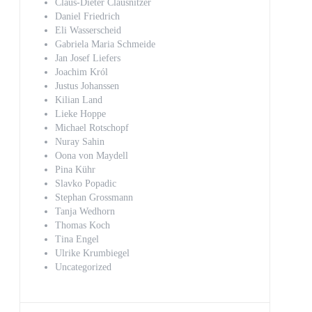
Claus-Dieter Clausnitzer
Daniel Friedrich
Eli Wasserscheid
Gabriela Maria Schmeide
Jan Josef Liefers
Joachim Król
Justus Johanssen
Kilian Land
Lieke Hoppe
Michael Rotschopf
Nuray Sahin
Oona von Maydell
Pina Kühr
Slavko Popadic
Stephan Grossmann
Tanja Wedhorn
Thomas Koch
Tina Engel
Ulrike Krumbiegel
Uncategorized