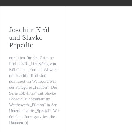
WILSBERG – VATERFREUDEN
Der letzte Beat
Oona von Maydell
Joachim Król
und Slavko
Michael Rotschopf und Charlotte Puder
Popadic
TV-Premiere
nominiert für den Grimme
„Fritzie – Der Himmel muss warten“
Preis 2020. „Der König von
Köln“ und „Endlich Witwer“
mit Joachim Król sind
nominiert im Wettbewerb in
der Kategorie „Fiktion“. Die
Serie „Skylines“ mit Slavko
Popadic ist nominiert im
Wettbewerb „Fiktion“ in der
Unterkategorie „Spezial“. Wir
drücken ihnen ganz fest die
Daumen :))