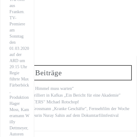
aus
Franken.
TV-
Premiere
am
Sonntag
den
01.03.2020
auf der
ARD um
20:15 Uhr
Neueste Beiträge
Regie
führte Max
Färberböck
„Fritzie – Der Himmel muss warten“
,
Kilian Land brilliert in Kafkas „Ein Bericht für eine Akademie“
Produktion
„LOVE LETTERS“ Michael Rotschopf
Hager
mit Stephan Grossmann „Kranke Geschäfte“, Fernsehfilm der Woche
Moss, Kam
unsere Regisseurin Nuray Sahin auf dem Dokumtarfilmfestival
eramann W
illy
Dettmeyer,
Autoren