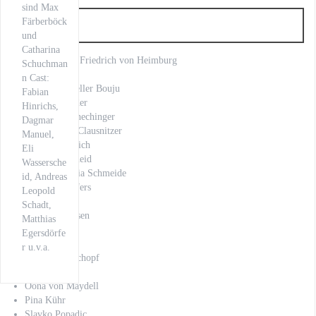
sind Max
Färberböck
Artist
und
Catharina
Anno Kaspar Friedrich von Heimburg
Schuchman
Axel Prahl
n Cast:
Bettina Schoeller Bouju
Fabian
Charlotte Puder
Hinrichs,
Christoph Schechinger
Dagmar
Claus-Dieter Clausnitzer
Manuel,
Daniel Friedrich
Eli
Eli Wasserscheid
Wassersche
Gabriela Maria Schmeide
id, Andreas
Jan Josef Liefers
Leopold
Joachim Król
Schadt,
Justus Johanssen
Matthias
Kilian Land
Egersdörfe
Lieke Hoppe
r u.v.a.
Michael Rotschopf
Nuray Sahin
Oona von Maydell
Pina Kühr
Slavko Popadic