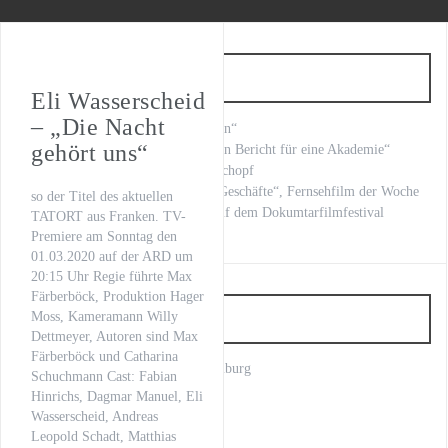
WILSBERG – VATERFREUDEN
Der letzte Beat
Neueste Beiträge
Oona von Maydell
Eli Wasserscheid
– „Die Nacht
„Fritzie – Der Himmel muss warten“
Michael Rotschopf und Charlotte Puder
gehört uns“
Kilian Land brilliert in Kafkas „Ein Bericht für eine Akademie“
„LOVE LETTERS“ Michael Rotschopf
TV-Premiere
mit Stephan Grossmann „Kranke Geschäfte“, Fernsehfilm der Woche
so der Titel des aktuellen
„Fritzie – Der Himmel muss warten“
unsere Regisseurin Nuray Sahin auf dem Dokumtarfilmfestival
TATORT aus Franken. TV-
Premiere am Sonntag den
01.03.2020 auf der ARD um
20:15 Uhr Regie führte Max
Färberböck, Produktion Hager
Artist
Moss, Kameramann Willy
Dettmeyer, Autoren sind Max
Färberböck und Catharina
Anno Kaspar Friedrich von Heimburg
Schuchmann Cast: Fabian
Axel Prahl
Hinrichs, Dagmar Manuel, Eli
Bettina Schoeller Bouju
Wasserscheid, Andreas
Charlotte Puder
Leopold Schadt, Matthias