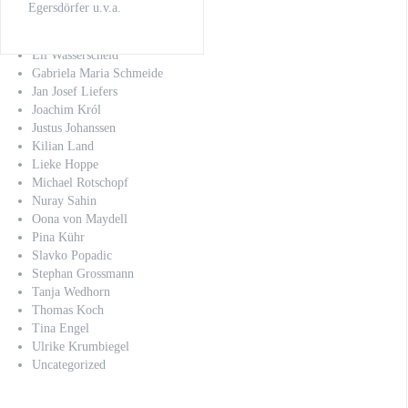
Christoph Schechinger
Egersdörfer u.v.a.
Claus-Dieter Clausnitzer
Daniel Friedrich
Eli Wasserscheid
Gabriela Maria Schmeide
Jan Josef Liefers
Joachim Król
Justus Johanssen
Kilian Land
Lieke Hoppe
Michael Rotschopf
Nuray Sahin
Oona von Maydell
Pina Kühr
Slavko Popadic
Stephan Grossmann
Tanja Wedhorn
Thomas Koch
Tina Engel
Ulrike Krumbiegel
Uncategorized