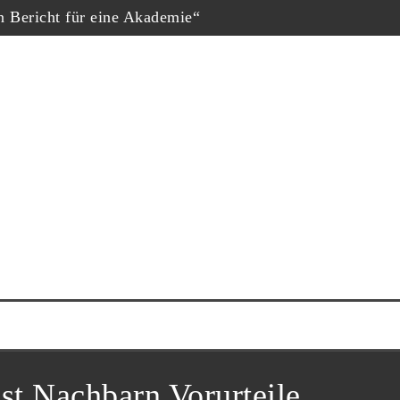
in Bericht für eine Akademie“
hopf
eschäfte“, Fernsehfilm der Woche
uf dem Dokumtarfilmfestival
ester Schauspieler“
him Król nominiert
ne Krug“
st Nachbarn Vorurteile