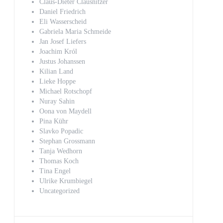
Claus-Dieter Clausnitzer
Daniel Friedrich
Eli Wasserscheid
Gabriela Maria Schmeide
Jan Josef Liefers
Joachim Król
Justus Johanssen
Kilian Land
Lieke Hoppe
Michael Rotschopf
Nuray Sahin
Oona von Maydell
Pina Kühr
Slavko Popadic
Stephan Grossmann
Tanja Wedhorn
Thomas Koch
Tina Engel
Ulrike Krumbiegel
Uncategorized